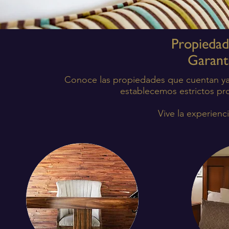
Propiedad
Garantí
Conoce las propiedades que cuentan y
e
stablecemos estrictos pro
Vive la experienc