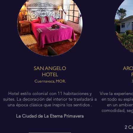
SAN ANGELO
AR
HOTEL
Cuernavaca, MOR.
Hotel estilo colonial con 11 habitaciones y
Vive la experienc
suites. La decoración del interior te trasladará a
en todo su espl
una época clásica que inspira los sentidos .
en un ambien
comodidad, seg
La Ciudad de La Eterna Primavera
2 C