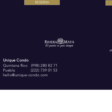
RESERVA
al
Unique Condo
Quintana Roo
(998) 280 82 71
Puebla
(222) 739 01 53
hello@unique-condo.com